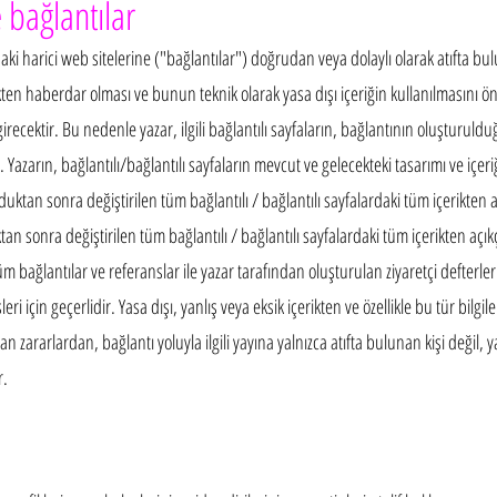
 bağlantılar
daki harici web sitelerine ("bağlantılar") doğrudan veya dolaylı olarak atıfta
kten haberdar olması ve bunun teknik olarak yasa dışı içeriğin kullanılmasın
cektir. Bu nedenle yazar, ilgili bağlantılı sayfaların, bağlantının oluşturulduğ
Yazarın, bağlantılı/bağlantılı sayfaların mevcut ve gelecekteki tasarımı ve içeriğ
uktan sonra değiştirilen tüm bağlantılı / bağlantılı sayfalardaki tüm içerikten
an sonra değiştirilen tüm bağlantılı / bağlantılı sayfalardaki tüm içerikten aç
 bağlantılar ve referanslar ile yazar tarafından oluşturulan ziyaretçi defterler
leri için geçerlidir. Yasa dışı, yanlış veya eksik içerikten ve özellikle bu tür bilg
zararlardan, bağlantı yoluyla ilgili yayına yalnızca atıfta bulunan kişi değil, y
r.