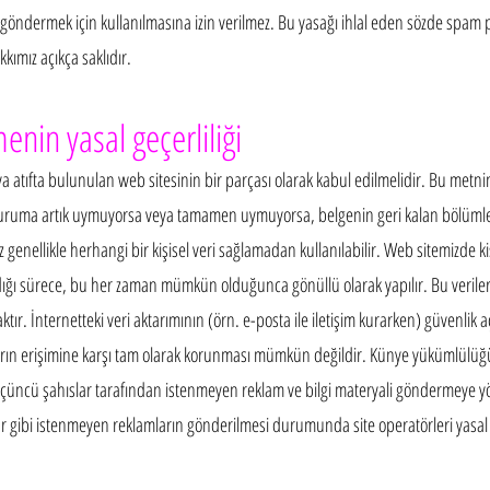
i göndermek için kullanılmasına izin verilmez. Bu yasağı ihlal eden sözde spam
ımız açıkça saklıdır.
enin yasal geçerliliği
a atıfta bulunulan web sitesinin bir parçası olarak kabul edilmelidir. Bu metn
duruma artık uymuyorsa veya tamamen uymuyorsa, belgenin geri kalan bölümleri 
genellikle herhangi bir kişisel veri sağlamadan kullanılabilir. Web sitemizde kiş
dığı sürece, bu her zaman mümkün olduğunca gönüllü olarak yapılır. Bu veriler
ır. İnternetteki veri aktarımının (örn. e-posta ile iletişim kurarken) güvenlik aç
sların erişimine karşı tam olarak korunması mümkün değildir. Künye yükümlülüğ
n üçüncü şahıslar tarafından istenmeyen reklam ve bilgi materyali göndermeye y
r gibi istenmeyen reklamların gönderilmesi durumunda site operatörleri yasal