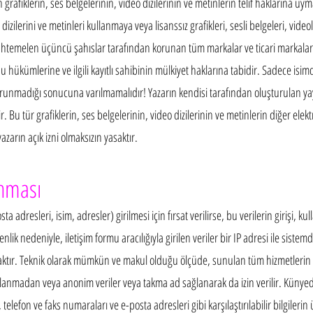
 grafiklerin, ses belgelerinin, video dizilerinin ve metinlerin telif haklarına 
o dizilerini ve metinleri kullanmaya veya lisanssız grafikleri, sesli belgeleri, vid
temelen üçüncü şahıslar tarafından korunan tüm markalar ve ticari markalar, 
u hükümlerine ve ilgili kayıtlı sahibinin mülkiyet haklarına tabidir. Sadece isi
orunmadığı sonucuna varılmamalıdır! Yazarın kendisi tarafından oluşturulan yay
ir. Bu tür grafiklerin, ses belgelerinin, video dizilerinin ve metinlerin diğer elek
azarın açık izni olmaksızın yasaktır.
unması
osta adresleri, isim, adresler) girilmesi için fırsat verilirse, bu verilerin girişi, ku
lik nedeniyle, iletişim formu aracılığıyla girilen veriler bir IP adresi ile sistem
aktır. Teknik olarak mümkün ve makul olduğu ölçüde, sunulan tüm hizmetlerin 
lanmadan veya anonim veriler veya takma ad sağlanarak da izin verilir. Künyed
, telefon ve faks numaraları ve e-posta adresleri gibi karşılaştırılabilir bilgiler