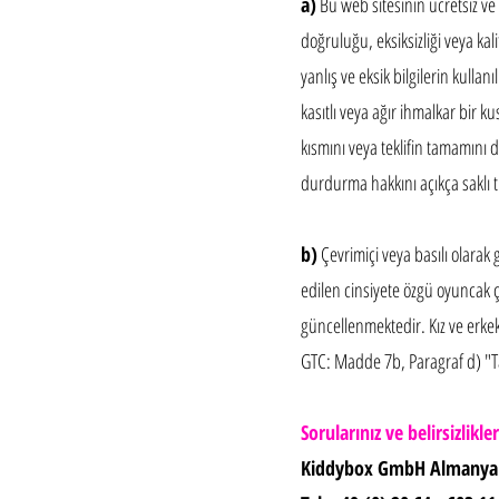
a)
Bu web sitesinin ücretsiz ve s
doğruluğu, eksiksizliği veya ka
yanlış ve eksik bilgilerin kulla
kasıtlı veya ağır ihmalkar bir ku
kısmını veya teklifin tamamını 
durdurma hakkını açıkça saklı t
b)
Çevrimiçi veya basılı olarak 
edilen cinsiyete özgü oyuncak çe
güncellenmektedir. Kız ve erkek
GTC: Madde 7b, Paragraf d) "Ta
Sorularınız ve belirsizlikl
Kiddybox GmbH Almanya