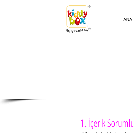
ANA 
S
1. İçerik Soruml