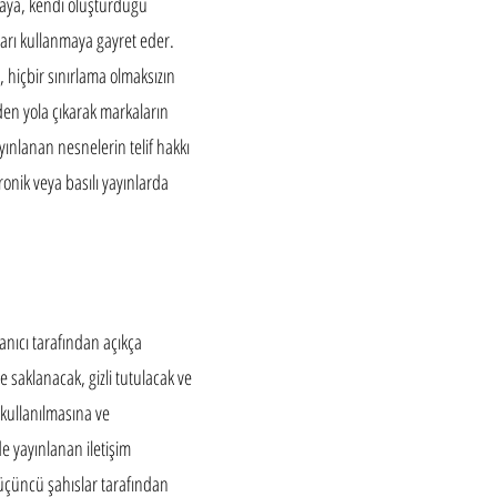
uymaya, kendi oluşturduğu
eoları kullanmaya gayret eder.
hiçbir sınırlama olmaksızın
mden yola çıkarak markaların
ınlanan nesnelerin telif hakkı
tronik veya basılı yayınlarda
llanıcı tarafından açıkça
de saklanacak, gizli tutulacak ve
kullanılmasına ve
e yayınlanan iletişim
in üçüncü şahıslar tarafından