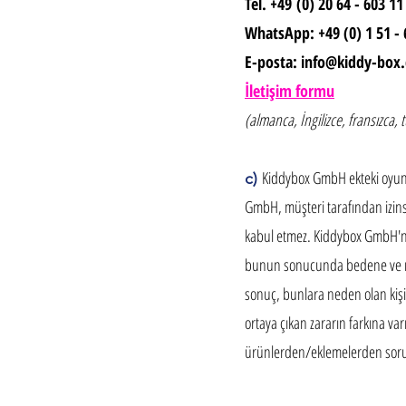
Tel. +49
(0) 20 64 - 603 11
WhatsApp: +49 (0) 1 51 - 
E-posta:
info@kiddy-box
İletişim formu
(almanca, İngilizce, fransızca, 
Kiddybox GmbH ekteki oyunca
c)
GmbH, müşteri tarafından izinsi
kabul etmez. Kiddybox GmbH'nin
bunun sonucunda bedene ve ruh
sonuç, bunlara neden olan kişi
ortaya çıkan zararın farkına var
ürünlerden/eklemelerden soru