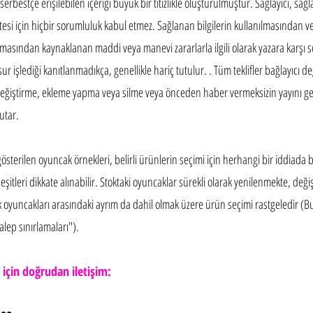
erbestçe erişilebilen içeriği büyük bir titizlikle oluşturulmuştur. Sağlayıcı, sağl
litesi için hiçbir sorumluluk kabul etmez. Sağlanan bilgilerin kullanılmasından
nılmasından kaynaklanan maddi veya manevi zararlarla ilgili olarak yazara karşı s
sur işlediği kanıtlanmadıkça, genellikle hariç tutulur. . Tüm teklifler bağlayıcı değ
değiştirme, ekleme yapma veya silme veya önceden haber vermeksizin yayını geçi
utar.
gösterilen oyuncak örnekleri, belirli ürünlerin seçimi için herhangi bir iddiad
şitleri dikkate alınabilir. Stoktaki oyuncaklar sürekli olarak yenilenmekte, değiş
 oyuncakları arasındaki ayrım da dahil olmak üzere ürün seçimi rastgeledir (Bu
lep sınırlamaları").
er için doğrudan iletişim: