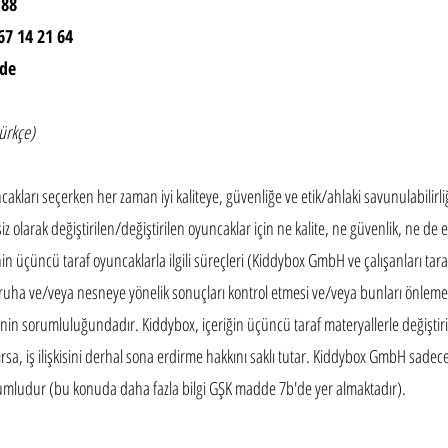
 88
67 14 21 64
.de
türkçe)
kları seçerken her zaman iyi kaliteye, güvenliğe ve etik/ahlaki savunulabilirl
z olarak değiştirilen/değiştirilen oyuncaklar için ne kalite, ne güvenlik, ne de 
 üçüncü taraf oyuncaklarla ilgili süreçleri (Kiddybox GmbH ve çalışanları ta
a ve/veya nesneye yönelik sonuçları kontrol etmesi ve/veya bunları önlemes
nin sorumluluğundadır. Kiddybox, içeriğin üçüncü taraf materyallerle değişti
ırsa, iş ilişkisini derhal sona erdirme hakkını saklı tutar. Kiddybox GmbH sadece 
mludur (bu konuda daha fazla bilgi GŞK madde 7b'de yer almaktadır).