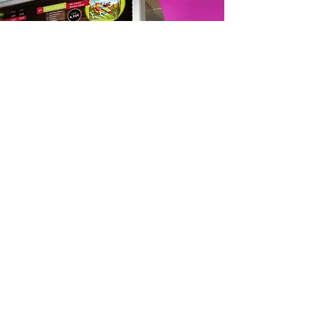
hazine sandığı, içme paketi, lolipop ve 
balonla birlikte Kiddybox'a koyuyorsunuz.
Menü panolarınıza veya
benzeri yerlere bir kez ekleyin