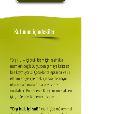
Kutunun içindekiler
"Dışı Hui – içi pfui" bizim için kesinlikle
mümkün değil! Bu yüzden çantaya kalitesiz
bile koymuyoruz. Çocuklar talepkardır ve ilk
izlenimler, geri gelmek için sabırsızlanıyor
olsalar da olmasalar da büyük fark
yaratabilir.
Bu nedenle Kiddybox'ımızdaki en
iyi içeriğe büyük önem veriyoruz.
"Dışı hui, içi hui!"
(yani içide mükemmel