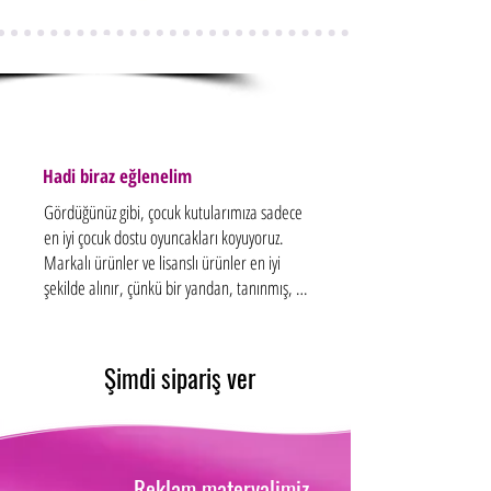
Oyuncak sürprizi
Hadi biraz eğlenelim
Gördüğünüz gibi, çocuk kutularımıza sadece 
en iyi çocuk dostu oyuncakları koyuyoruz. 
Markalı ürünler ve lisanslı ürünler en iyi 
şekilde alınır, çünkü bir yandan, tanınmış, 
uluslararası üreticiler tarafından en yüksek 
kalitede üretilirler. Öte yandan, çünkü- 
bahsedildiği gibi - bunlar dünya çapında 
Şimdi sipariş ver
bilinen temaları ve karakterleri temsil 
eden... lisanslı ürünlerdir.

Örneğin birkaçını saymak gerekirse, Mickey 
Reklam materyalimiz
Mouse, Yo-Kai, Talking Tom, Fortnite, Super 