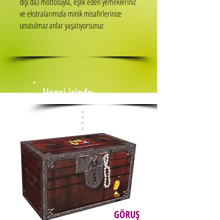
dışı da) mottosuyla, eşlik eden yemekleriniz
ve ekstralarımızla minik misafirlerinize
unutulmaz anlar yaşatıyorsunuz
Hepsi içinde:
GÖRUŞ