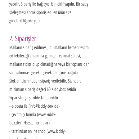
yapılır. Sipariş ile bağlayıcı bir teklif yapılır. Bir satış
sözleşmesi ancak sipariş edilen ürün size
gönderildiğinde yapılır.
2. Siparişler
Malların sipariş edilmesi, bu malların hemen teslim
edilebileceği anlamına gelmez. Teslimat süresi,
malların stokta olup olmadığına veya bir toptancıdan
satın alınması gerekip gerekmediğine bağlıdır.
Stoklar tükenmeden sipariş verilebilir. Standart
minimum sipariş değeri 60 Kiddybox setidir.
Siparişler şu şekilde kabul edilir:
- e-posta ile (
info@kiddy-box.de
)
- çevrimiçi formla (
www.kiddy-
box.de/tr/bestellformular)
- tarafından online shop (
www.kiddy-