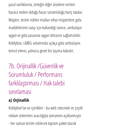
yasal varlıklarına, örneğin diğer ürünlere verilen
hasara neden olduğu hasar sorumluluğu hariç tutulur.
Müşteri, teslim edilen malları nihai müşterilere gıda
maddelerinin satışı için kullandığı sürece, ambalajın
uygun ve gıda yasasına uygun olmasını sağlamalıdır.
Kiddybox, LMBG anlamında açıkça gıda ambalajını
temsil etmez, yalnızca genel bir taşıma kabıdır.
7b. Orijinallik /Güvenlik ve
Sorumluluk / Performans
farklılaştırması / Hak talebi
sınırlaması
a) Orjinallik
K
i
ddybox'lar ve içerikleri - bu web sitesinde ve çeşitli
reklam önlemleri aracılığıyla tamamen açıklanmıştır
- her zaman teslim edilecek toplam paket olarak