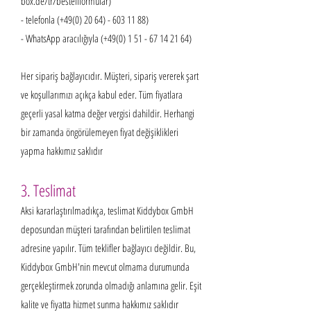
box.de/tr/bestellformular)
- telefonla (+49(0)
20 64) - 603 11 88)
- WhatsApp aracılığıyla (+49(0)
1 51 - 67 14 21 64)
Her sipariş bağlayıcıdır. Müşteri, sipariş vererek şart
ve koşullarımızı açıkça kabul eder. Tüm fiyatlara
geçerli yasal katma değer vergisi dahildir. Herhangi
bir zamanda öngörülemeyen fiyat değişiklikleri
yapma hakkımız saklıdır
3. Teslimat
Aksi kararlaştırılmadıkça, teslimat Kiddybox GmbH
deposundan müşteri tarafından belirtilen teslimat
adresine yapılır. Tüm teklifler bağlayıcı değildir. Bu,
Kiddybox GmbH'nin mevcut olmama durumunda
gerçekleştirmek zorunda olmadığı anlamına gelir. Eşit
kalite ve fiyatta hizmet sunma hakkımız saklıdır