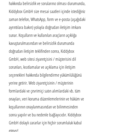
hakkında belirsizlik ve sorularınız olması durumunda,
Kiddybox GmbH size mesai saatleri içinde istediğiniz
zaman telefon, WhatsApp, form ve e-posta (aşağıdaki
ayrıntılara bakın) yoluyla doğrudan iletişim imkanı
sunar. Koşulların ve kullanılan araçların açıklığa
kavuşturulmasından ve belirsizlik durumunda
doğrudan iletişim teklifinden sonra, Kiddybox
GmbH, web sitesi ziyaretçisini / müşterisini dil
sorunları, kısıtlamalar ve açıklama için iletişim
seçenekleri hakkında bilgilendirme yükümlülüğünü
yerine getirir. Web ziyaretçisinin / müşterinin
formlardaki ve çevrimiçi satın alımlardaki vb. tüm
onayları, veri koruma düzenlemelerinin ve hüküm ve
koşullarının onaylanmasından ve bilinmesinden
sonra yapılır ve bu nedenle bağlayıcıdır. Kiddybox
GmbH dolaylı zararlar için hiçbir sorumluluk kabul
etmez!