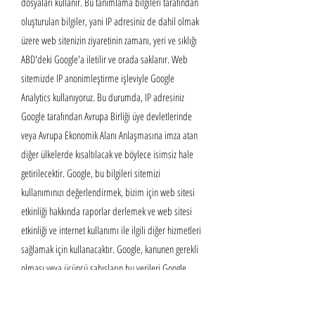
dosyaları kullanır. Bu tanımlama bilgileri tarafından
oluşturulan bilgiler, yani IP adresiniz de dahil olmak
üzere web sitenizin ziyaretinin zamanı, yeri ve sıklığı
ABD'deki Google'a iletilir ve orada saklanır. Web
sitemizde IP anonimleştirme işleviyle Google
Analytics kullanıyoruz. Bu durumda, IP adresiniz
Google tarafından Avrupa Birliği üye devletlerinde
veya Avrupa Ekonomik Alanı Anlaşmasına imza atan
diğer ülkelerde kısaltılacak ve böylece isimsiz hale
getirilecektir. Google, bu bilgileri sitemizi
kullanımınızı değerlendirmek, bizim için web sitesi
etkinliği hakkında raporlar derlemek ve web sitesi
etkinliği ve internet kullanımı ile ilgili diğer hizmetleri
sağlamak için kullanacaktır. Google, kanunen gerekli
olması veya üçüncü şahısların bu verileri Google
adına işlemesi halinde bu bilgileri üçüncü şahıslara
da aktarabilir. Google (kendi ifadelerine göre) hiçbir