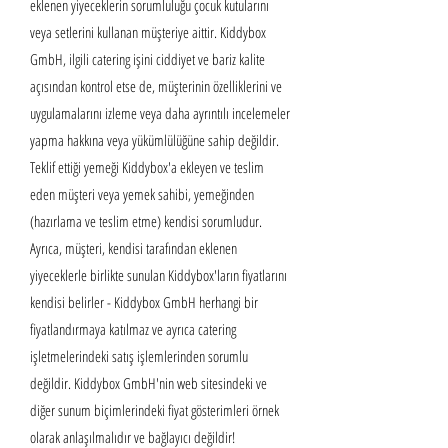
eklenen yiyeceklerin sorumluluğu çocuk kutularını
veya setlerini kullanan müşteriye aittir. Kiddybox
GmbH, ilgili catering işini ciddiyet ve bariz kalite
açısından kontrol etse de, müşterinin özelliklerini ve
uygulamalarını izleme veya daha ayrıntılı incelemeler
yapma hakkına veya yükümlülüğüne sahip değildir.
Teklif ettiği yemeği Kiddybox'a ekleyen ve teslim
eden müşteri veya yemek sahibi, yemeğinden
(hazırlama ve teslim etme) kendisi sorumludur.
Ayrıca, müşteri, kendisi tarafından eklenen
yiyeceklerle birlikte sunulan Kiddybox'ların fiyatlarını
kendisi belirler - Kiddybox GmbH herhangi bir
fiyatlandırmaya katılmaz ve ayrıca catering
işletmelerindeki satış işlemlerinden sorumlu
değildir. Kiddybox GmbH'nin web sitesindeki ve
diğer sunum biçimlerindeki fiyat gösterimleri örnek
olarak anlaşılmalıdır ve bağlayıcı değildir!