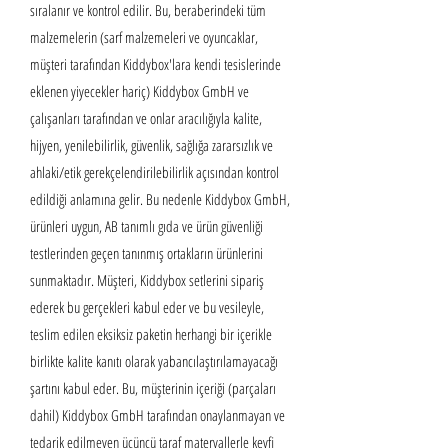
sıralanır ve kontrol edilir. Bu, beraberindeki tüm
malzemelerin (sarf malzemeleri ve oyuncaklar,
müşteri tarafından Kiddybox'lara kendi tesislerinde
eklenen yiyecekler hariç) Kiddybox GmbH ve
çalışanları tarafından ve onlar aracılığıyla kalite,
hijyen, yenilebilirlik, güvenlik, sağlığa zararsızlık ve
ahlaki/etik gerekçelendirilebilirlik açısından kontrol
edildiği anlamına gelir. Bu nedenle Kiddybox GmbH,
ürünleri uygun, AB tanımlı gıda ve ürün güvenliği
testlerinden geçen tanınmış ortakların ürünlerini
sunmaktadır. Müşteri, Kiddybox setlerini sipariş
ederek bu gerçekleri kabul eder ve bu vesileyle,
teslim edilen eksiksiz paketin herhangi bir içerikle
birlikte kalite kanıtı olarak yabancılaştırılamayacağı
şartını kabul eder. Bu, müşterinin içeriği (parçaları
dahil) Kiddybox GmbH tarafından onaylanmayan ve
tedarik edilmeyen üçüncü taraf materyallerle keyfi