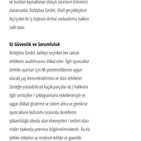
ve bundan kaynaklanan dolaylı zararların bilinmesi
durumunda, Kiddybox GmbH, ihlali gerçekleştiren
kişi/şirket ile iş ilişkisini derhal sonlandırma hakkını
saklı tutar.
b) Güvenlik ve Sorumluluk
Kiddybox GmbH, kaliteyi seçerken her zaman
tehlikenin azaltılmasına dikkat eder. İlgili oyuncaklar
(tehlike uyarıları için AB yönetmeliklerine uygun
olarak) yaş derecelendirmesi ve olası tehlikeler
(örneğin yutulabilecek küçük parçalar vb.) hakkında
ilgili semboller / piktogramlarla etiketlenmiştir ve
uygun dikkati gösterme ve önlem alma ve gerekirse
oyuncakların kullanımı sırasında denetleme
yükümlülüğü altında olan ebeveynleri / velileri olası
riskler hakkında yeterince bilgilendirmektedir. Bu tür
tehlike etiketleri ve metinsel tehlike ve güvenlik