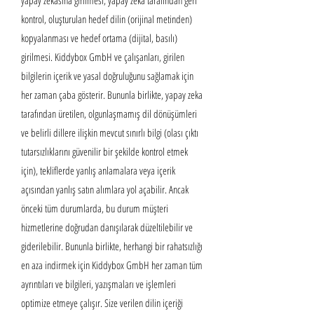
yapay zekasına girilmesi, yapay zeka tarafından geri
kontrol, oluşturulan hedef dilin (orijinal metinden)
kopyalanması ve hedef ortama (dijital, basılı)
girilmesi. Kiddybox GmbH ve çalışanları, girilen
bilgilerin içerik ve yasal doğruluğunu sağlamak için
her zaman çaba gösterir. Bununla birlikte, yapay zeka
tarafından üretilen, olgunlaşmamış dil dönüşümleri
ve belirli dillere ilişkin mevcut sınırlı bilgi (olası çıktı
tutarsızlıklarını güvenilir bir şekilde kontrol etmek
için), tekliflerde yanlış anlamalara veya içerik
açısından yanlış satın alımlara yol açabilir. Ancak
önceki tüm durumlarda, bu durum müşteri
hizmetlerine doğrudan danışılarak düzeltilebilir ve
giderilebilir. Bununla birlikte, herhangi bir rahatsızlığı
en aza indirmek için Kiddybox GmbH her zaman tüm
ayrıntıları ve bilgileri, yazışmaları ve işlemleri
optimize etmeye çalışır. Size verilen dilin içeriği