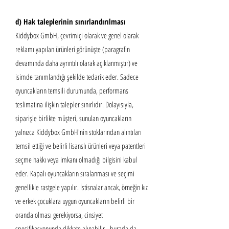
d) Hak taleplerinin sınırlandırılması
Kiddybox GmbH, çevrimiçi olarak ve genel olarak
reklamı yapılan ürünleri görünüşte (paragrafın
devamında daha ayrıntılı olarak açıklanmıştır) ve
isimde tanımlandığı şekilde tedarik eder. Sadece
oyuncakların temsili durumunda, performans
teslimatına ilişkin talepler sınırlıdır. Dolayısıyla,
siparişle birlikte müşteri, sunulan oyuncakların
yalnızca Kiddybox GmbH'nin stoklarından alıntıları
temsil ettiği ve belirli lisanslı ürünleri veya patentleri
seçme hakkı veya imkanı olmadığı bilgisini kabul
eder. Kapalı oyuncakların sıralanması ve seçimi
genellikle rastgele yapılır. İstisnalar ancak, örneğin kız
ve erkek çocuklara uygun oyuncakların belirli bir
oranda olması gerekiyorsa, cinsiyet
spesifikasyonunda dikkate alınabilir - burada da