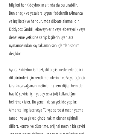
bilgileri her Kiddybox'ın altında da bulunabilir.
Bunlar açık ve yasalara uygun ifadelerdir (Almanca
ve İngilizce) ve her durumda dikkate alınmalıdır.
Kiddybox GmbH, ebeveynlerin veya ebeveynlik veya
denetleme yetkisine sahip kişilerin uyarılara
uymamasından kaynaklanan sonuçlardan sorumlu
değildir!
Ayrıca Kiddybox GmbH, dil bilgisi nedeniyle belirli
dil sürümleri için kendi metinlerinin ve/veya üçüncü
taraflarca sağlanan metinlerin (hem dijital hem de
basılı) çevirisi için yapay zeka (AI) kullandığını
belirtmek ister. Bu genellikle şu şekilde yapılır:
Almanca, İngilizce veya Türkçe serbest metin yazma
(anadil veya şirket içinde hakim olunan eğitimli
diller), kontrol ve düzeltme, orijinal metnin bir çeviri