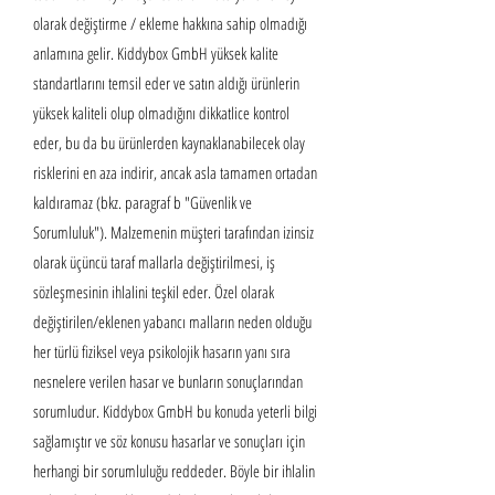
olarak değiştirme / ekleme hakkına sahip olmadığı
anlamına gelir. Kiddybox GmbH yüksek kalite
standartlarını temsil eder ve satın aldığı ürünlerin
yüksek kaliteli olup olmadığını dikkatlice kontrol
eder, bu da bu ürünlerden kaynaklanabilecek olay
risklerini en aza indirir, ancak asla tamamen ortadan
kaldıramaz (bkz. paragraf b "Güvenlik ve
Sorumluluk"). Malzemenin müşteri tarafından izinsiz
olarak üçüncü taraf mallarla değiştirilmesi, iş
sözleşmesinin ihlalini teşkil eder. Özel olarak
değiştirilen/eklenen yabancı malların neden olduğu
her türlü fiziksel veya psikolojik hasarın yanı sıra
nesnelere verilen hasar ve bunların sonuçlarından
sorumludur. Kiddybox GmbH bu konuda yeterli bilgi
sağlamıştır ve söz konusu hasarlar ve sonuçları için
herhangi bir sorumluluğu reddeder. Böyle bir ihlalin