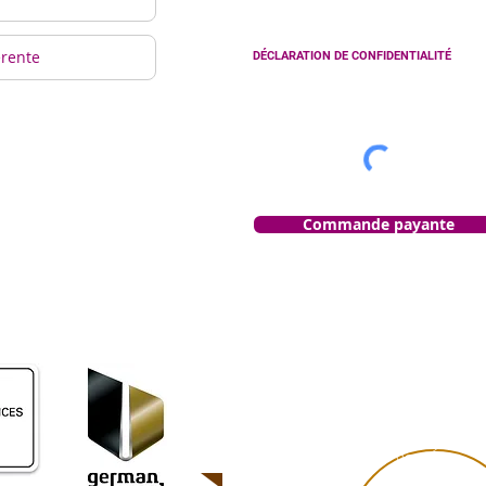
DÉCLARATION DE CONFIDENTIALITÉ
Commande payante
Court & bon
Confian
Livré en toute
Maniement
sécurité en 1-3
très sûr des
jours ouvrables
données