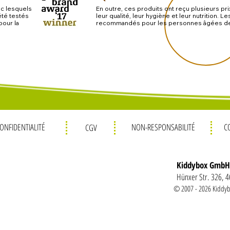
ec lesquels
En outre, ces produits ont reçu plusieurs pri
été testés
leur qualité, leur hygiène et leur nutrition. 
pour la
recommandés pour les personnes âgées de 0 
ONFIDENTIALITÉ
NON-RESPONSABILIT
É
C
CGV
Kiddybox GmbH
Hünxer Str. 326, 
© 2007 - 2026 Kiddy