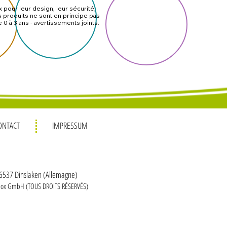
x pour leur design, leur sécurité,
Les produits ne sont en principe pas
à 3 ans - avertissements joints.
ONTACT
IMPRESSUM
46537 Dinslaken (Allemagne)
box GmbH (TOUS DROITS RÉSERVÉS)