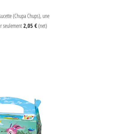
 sucette (Chupa Chups), une
our seulement
2,05 €
(net)