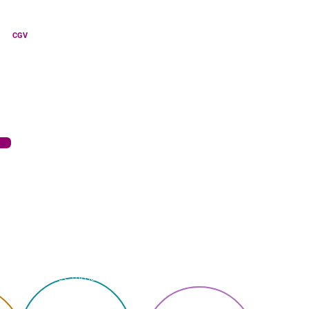
CGV
ce
Populaire
Boîtes les plus popu-
laires, top jouets,
super service