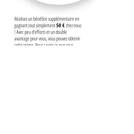
Réalisez un bénéfice supplémentaire en
gagnant tout simplement
50 €
chez nous
! Avec peu d'efforts et un double
avantage pour vous, vous pouvez obtenir
cette prime. Pour savoir ce que vous
devez faire, rendez-vous
ICI
Et vous devriez profiter de cette
opportunité dès que vous aurez intégré
notre Kiddybox dans votre restaurant.
Alors...
Commander maintenant :
+49(0) 20 64 - 603 11 88