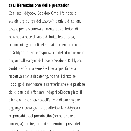
c) Differenziazione delle prestazioni
Con i set Kiddybox, Kiddybox GmbH fornisce le
scatole e gli scrigni del tesoro (materiale di cartone
testato per la sicurezza alimentare), confezioni di
bevande a base di succo di frutta, lecca-lecca,
palloncini e giocattoli selezionati. Il cliente che utilizza
le Kiddybox o i set è responsabile del cibo che viene
aggiunto allo scrigno del tesoro. Sebbene Kiddybox
GmbH verifichi la serietà e l'ovvia qualità della
rispettiva attività di catering, non ha il diritto né
l'obbligo di monitorare le caratteristiche e le pratiche
del cliente o di effettuare indagini più dettagliate. Il
cliente o il proprietario dell'attività di catering che
aggiunge e consegna il cibo offerto alla Kiddybox è
responsabile del proprio cibo (preparazione e
consegna). Inoltre, il cliente determina i prezzi delle