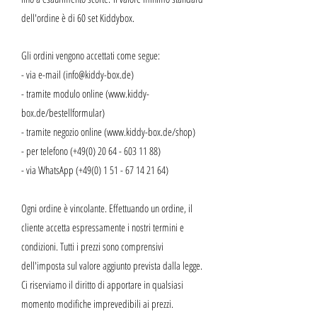
dell'ordine è di 60 set Kiddybox.
Gli ordini vengono accettati come segue:
- via e-mail (
info@kiddy-box.de
)
- tramite modulo online (
www.kiddy-
box.de/bestellformular)
- tramite negozio online (
www.kiddy-box.de/shop)
- per telefono (+49(0)
20 64 - 603 11 88)
- via WhatsApp (+49(0)
1 51 - 67 14 21 64)
Ogni ordine è vincolante. Effettuando un ordine, il
cliente accetta espressamente i nostri termini e
condizioni. Tutti i prezzi sono comprensivi
dell'imposta sul valore aggiunto prevista dalla legge.
Ci riserviamo il diritto di apportare in qualsiasi
momento modifiche imprevedibili ai prezzi.